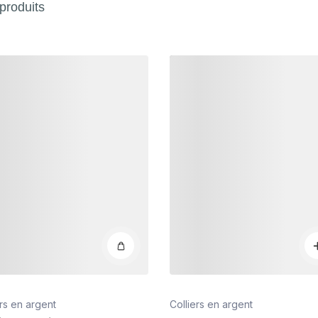
produits
s
Détails
ers en argent
Colliers en argent