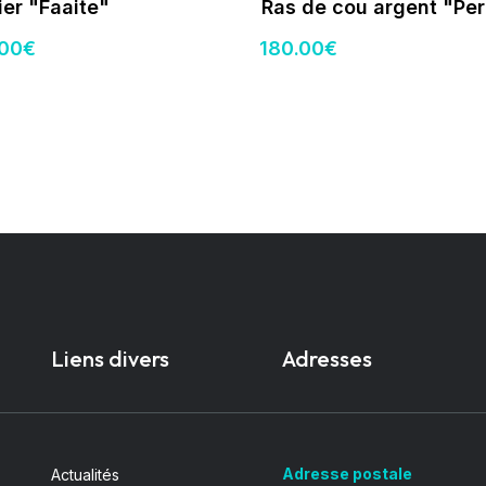
ier "Faaite"
Ras de cou argent "Per
.00
€
180
.00
€
Liens divers
Adresses
Adresse postale
Actualités