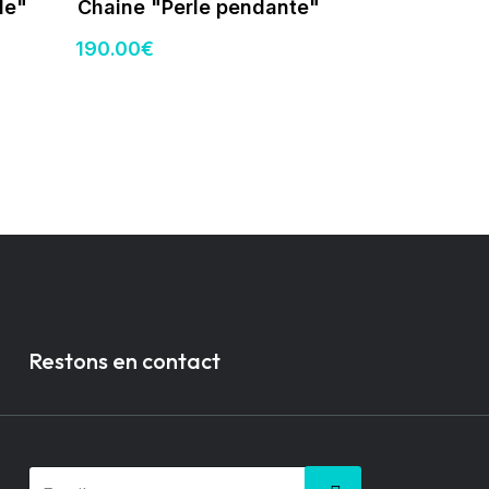
le"
Chaine "Perle pendante"
190
.00
€
Restons en contact