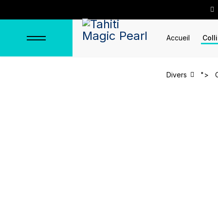
Accueil
Coll
Divers
">
Colliers en argent
Accueil
Colliers
Colliers en argent