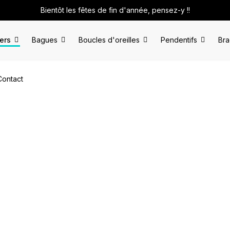
Bientôt les fêtes de fin d'année, pensez-y !!
iers
Bagues
Boucles d'oreilles
Pendentifs
Bra
Contact