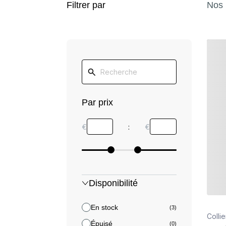
Filtrer par
Nos 
Détail
Par prix
€
:
€
Disponibilité
En stock
(3)
Colli
Épuisé
(0)