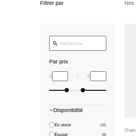
Filtrer par
Nos 
Détail
Par prix
€
:
€
Disponibilité
En stock
(11)
Chain
Épuisé
(0)