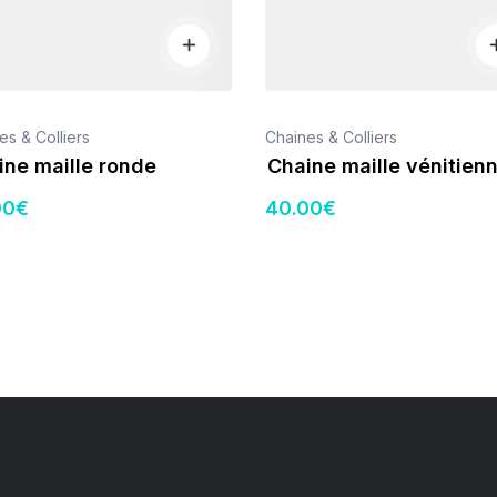
es & Colliers
Chaines & Colliers
ine maille ronde
Chaine maille vénitien
00
€
40
.00
€