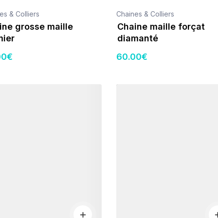
es & Colliers
Chaines & Colliers
ine grosse maille
Chaine maille forçat
mier
diamanté
00
€
60
.00
€
s
Détails