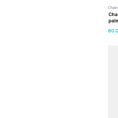
Chain
Cha
pal
80
.
Détail