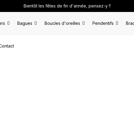
Bientôt les fêtes de fin d'année, pensez-y !!
ers
Bagues
Boucles d'oreilles
Pendentifs
Bra
Contact