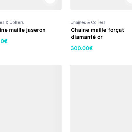
es & Colliers
Chaines & Colliers
ne maille jaseron
Chaine maille forçat
diamanté or
00
€
300
.00
€
s
Détails