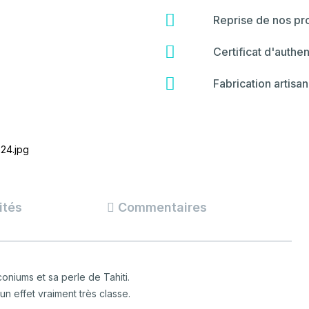
fa-
star
fas
Reprise de nos pro
fa-
hammer
fas
Certificat d'authen
fa-
certificate
fas
Fabrication artisan
fa-
backspace
ités
Commentaires
oniums et sa perle de Tahiti.
un effet vraiment très classe.