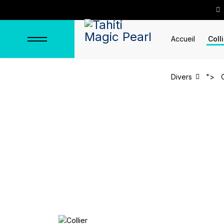
Accueil
Coll
Divers
">
Collier "Faaite"
Accueil
Colliers
Colliers en arge