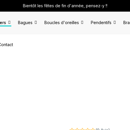
Bientôt les fêtes de fin d'année, pensez-y !!
iers
Bagues
Boucles d'oreilles
Pendentifs
Bra
Contact
nt
Collier "Faaite"