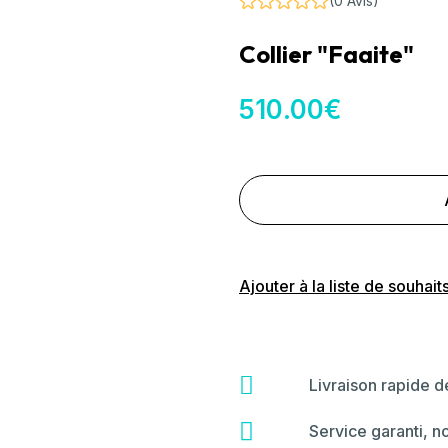
(0 Avis)
Collier "Faaite"
510
.00
€
Ajouter à la liste de souhait
fas
Livraison rapide 
fa-
shipping-
far
Service garanti, n
fast