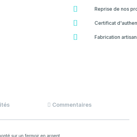
fa-
star
fas
Reprise de nos pro
fa-
hammer
fas
Certificat d'authen
fa-
certificate
fas
Fabrication artisan
fa-
backspace
ités
Commentaires
monté sur un fermoir en argent