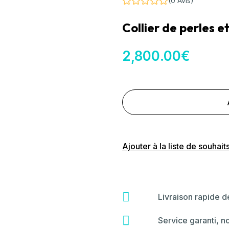
(0 Avis)
Collier de perles 
2,800
.00
€
Ajouter à la liste de souhait
fas
Livraison rapide 
fa-
shipping-
far
Service garanti, n
fast