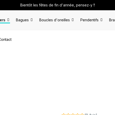
Bientôt les fêtes de fin d'année, pensez-y !!
iers
Bagues
Boucles d'oreilles
Pendentifs
Bra
Contact
t anneau d'argent
es
Collier de perles et anneau d'argent