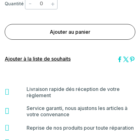
-
+
Quantité
Ajouter au panier
Ajouter à la liste de souhaits
Livraison rapide dés réception de votre
fas
règlement
fa-
shipping-
Service garanti, nous ajustons les articles à
far
fast
votre convenance
fa-
star
fas
Reprise de nos produits pour toute réparation
fa-