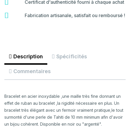
hammer
fas
Certificat d'authenticité fourni à chaque achat
fa-
certificate
fas
Fabrication artisanale, satisfait ou remboursé !
fa-
backspace
Description
Spécificités
Commentaires
Bracelet en acier inoxydable ,une maille très fine donnant un
effet de ruban au bracelet ,la rigidité nécessaire en plus. Un
bracelet très élégant avec un fermoir vraiment pratique,le tout
surmonté d'une perle de Tahiti de 10 mm minimum afin d'avoir
un bijou cohérent. Disponible en noir ou "argenté".