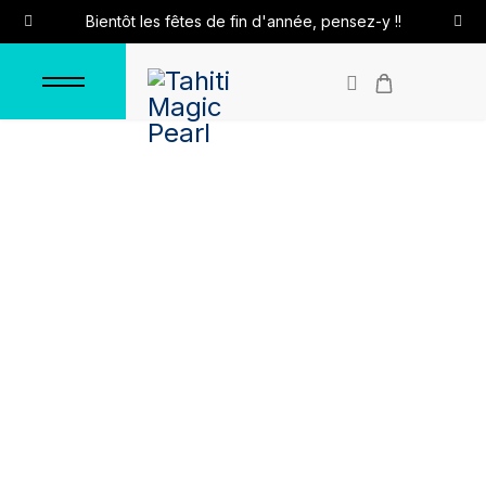
Bientôt les fêtes de fin d'année, pensez-y !!
Bracelet "Kaukura"
Accueil
Bracelets
Bracelets en acier inoxydable
Bracelet "Kaukura"