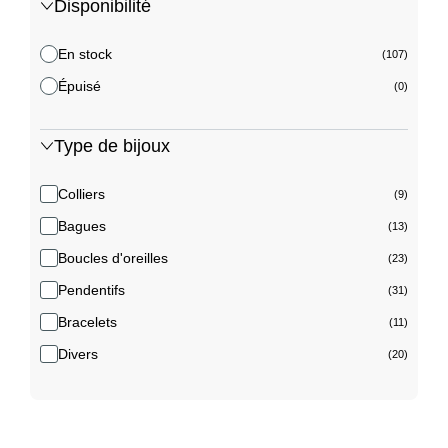
Disponibilité
En stock
(107)
Épuisé
(0)
Type de bijoux
Colliers
(9)
Bagues
(13)
Boucles d'oreilles
(23)
Pendentifs
(31)
Bracelets
(11)
Divers
(20)